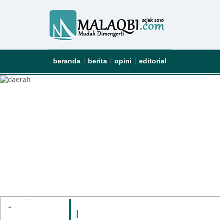
beranda
berita
opini
editorial
|
|
|
|