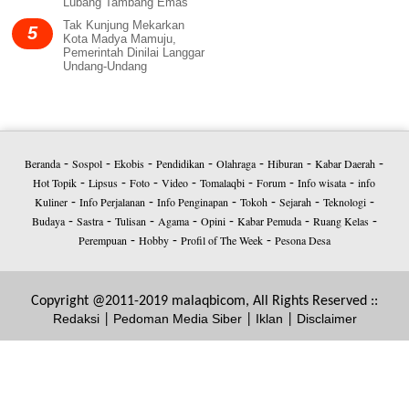
Lubang Tambang Emas
Tak Kunjung Mekarkan
5
Kota Madya Mamuju,
Pemerintah Dinilai Langgar
Undang-Undang
Beranda
Sospol
Ekobis
Pendidikan
Olahraga
Hiburan
Kabar Daerah
-
-
-
-
-
-
-
Hot Topik
Lipsus
Foto
Video
Tomalaqbi
Forum
Info wisata
info
-
-
-
-
-
-
-
Kuliner
Info Perjalanan
Info Penginapan
Tokoh
Sejarah
Teknologi
-
-
-
-
-
-
Budaya
Sastra
Tulisan
Agama
Opini
Kabar Pemuda
Ruang Kelas
-
-
-
-
-
-
-
Perempuan
Hobby
Profil of The Week
Pesona Desa
-
-
-
Copyright @2011-2019 malaqbicom, All Rights Reserved ::
Redaksi
Pedoman Media Siber
Iklan
Disclaimer
|
|
|