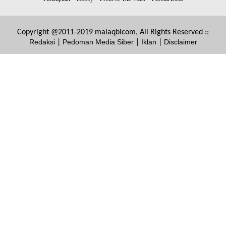
Copyright @2011-2019 malaqbicom, All Rights Reserved ::
Redaksi
Pedoman Media Siber
Iklan
Disclaimer
|
|
|