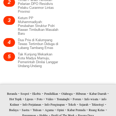
2
Pelarian DPO Residivis
Pelaku Curanmor Lintas
Provinsi
Ketum PP
3
Muhammadiyah:
Perubahan Struktur Polri
Rawan Timbulkan Masalah
Baru
Dua Pria di Kalumpang
4
Tewas Tertimbun Diduga di
Lubang Tambang Emas
Tak Kunjung Mekarkan
5
Kota Madya Mamuju,
Pemerintah Dinilai Langgar
Undang-Undang
Beranda
Sospol
Ekobis
Pendidikan
Olahraga
Hiburan
Kabar Daerah
-
-
-
-
-
-
-
Hot Topik
Lipsus
Foto
Video
Tomalaqbi
Forum
Info wisata
info
-
-
-
-
-
-
-
Kuliner
Info Perjalanan
Info Penginapan
Tokoh
Sejarah
Teknologi
-
-
-
-
-
-
Budaya
Sastra
Tulisan
Agama
Opini
Kabar Pemuda
Ruang Kelas
-
-
-
-
-
-
-
Perempuan
Hobby
Profil of The Week
Pesona Desa
-
-
-